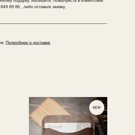
анному подарку, напишите, пожалуйста в клиентский
849 89 86 , либо оставьте заявку.
ов.
Подробнее о доставке
NEW