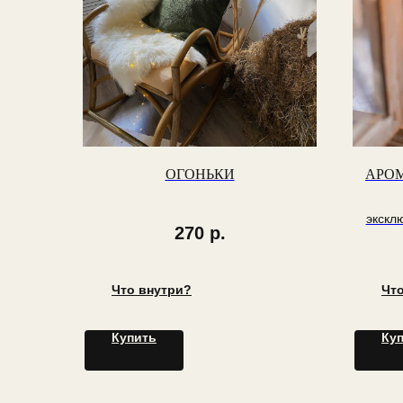
ОГОНЬКИ
АРО
экскл
270
р.
Что внутри?
Чт
Купить
Ку