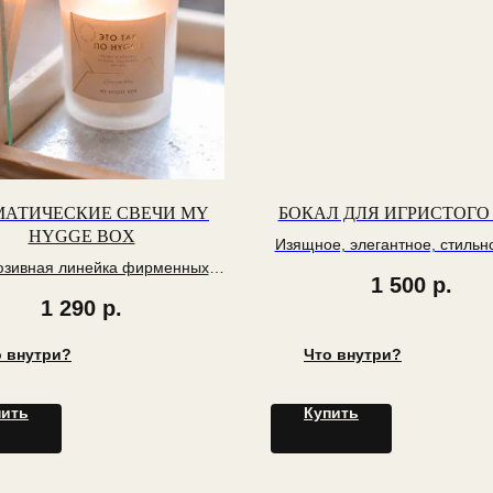
МАТИЧЕСКИЕ СВЕЧИ MY
БОКАЛ ДЛЯ ИГРИСТОГО
HYGGE BOX
Изящное, элегантное, стильн
юзивная линейка фирменных
из утончённой коллекции S
1 500
р.
свечей
1 290
р.
о внутри?
Что внутри?
пить
Купить