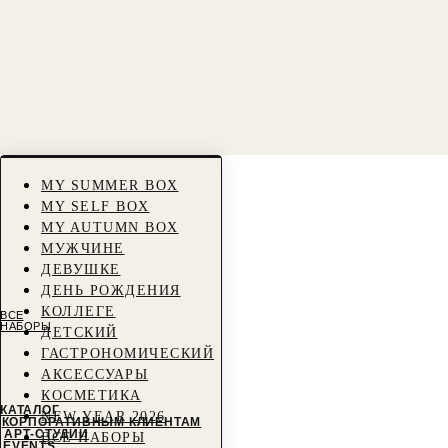
MY SUMMER BOX
MY SELF BOX
MY AUTUMN BOX
МУЖЧИНЕ
ДЕВУШКЕ
ДЕНЬ РОЖДЕНИЯ
КОЛЛЕГЕ
ВСЕ
НАБОРЫ
ДЕТСКИЙ
ГАСТРОНОМИЧЕСКИЙ
АКСЕССУАРЫ
КОСМЕТИКА
КАТАЛОГ
NEW YEAR 2026
КОРПОРАТИВНЫМ КЛИЕНТАМ
АРТ-СТУДИИ
ВСЕ НАБОРЫ
EVENTS